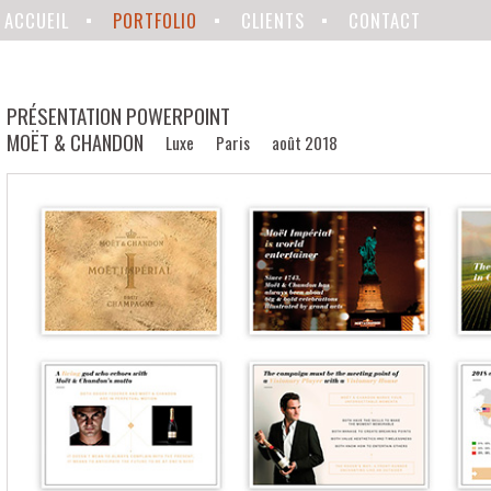
 PRINCIPAL
u contenu principal
au contenu secondaire
ACCUEIL
PORTFOLIO
CLIENTS
CONTACT
PRÉSENTATION POWERPOINT
MOËT & CHANDON
Luxe
Paris
août 2018