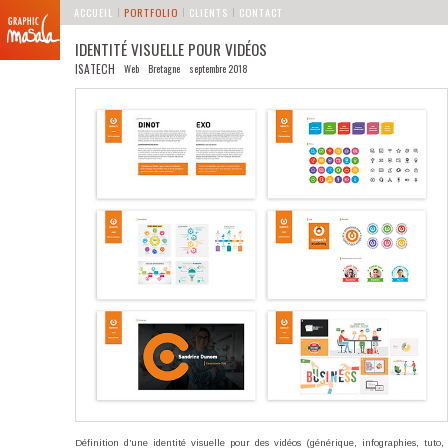
MENU PRINCIPAL
Aller au contenu principal
Aller au contenu secondaire
ACCUEIL
PORTFOLIO
CLIENTS
CONTACT
IDENTITÉ VISUELLE POUR VIDÉOS
ISATECH
Web
Bretagne
septembre 2018
Définition d’une identité visuelle pour des vidéos (générique, infographies, tuto,