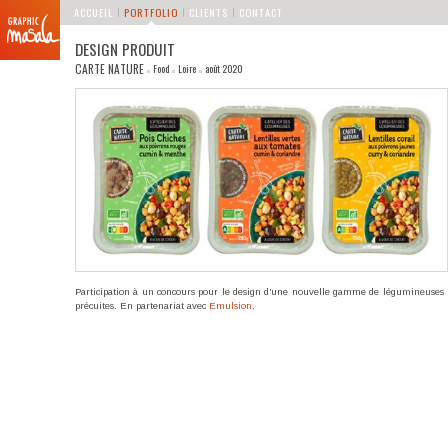
MENU PRINCIPAL
Aller au contenu principal
Aller au contenu secondaire
ACCUEIL
PORTFOLIO
CLIENTS
CONTACT
DESIGN PRODUIT
CARTE NATURE
Food
Loire
août 2020
Participation à un concours pour le design d’une nouvelle gamme de légumineuses
précuites. En partenariat avec
Emulsion
.