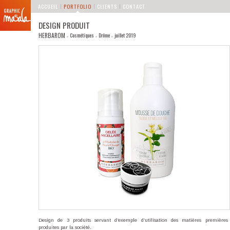
MENU PRINCIPAL
Aller au contenu principal
Aller au contenu secondaire
ACCUEIL
PORTFOLIO
CLIENTS
CONTACT
DESIGN PRODUIT
HERBAROM
Cosmétiques
Drôme
juillet 2019
Design de 3 produits servant d’exemple d’utilisation des matières premières
produites par la société.